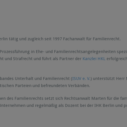
erlin tätig und zugleich seit 1997 Fachanwalt für Familienrecht.
 Prozessführung in Ehe- und Familienrechtsangelegenheiten spezial
ht und Strafrecht und führt als Partner der
Kanzlei HKL
erfolgreic
rbandes Unterhalt und Familienrecht (
ISUV e. V.
) unterstützt Herr
litischen Parteien und befreundeten Verbänden.
n des Familienrechts setzt sich Rechtsanwalt Marten für die fami
in Unternehmen und regelmäßig als Dozent bei der IHK Berlin und p